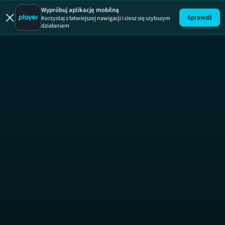
Mój biegun
Wypróbuj aplikację mobilną
Sprawdź
Korzystaj z łatwiejszej nawigacji i ciesz się szybszym
działaniem