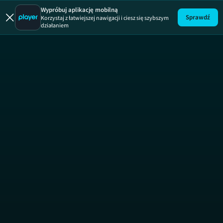
Trolle 3
Wypróbuj aplikację mobilną
Sprawdź
Korzystaj z łatwiejszej nawigacji i ciesz się szybszym
działaniem