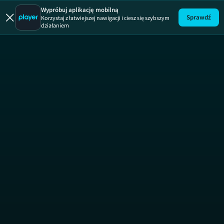
Pogoda 
Wypróbuj aplikację mobilną
Sprawdź
Korzystaj z łatwiejszej nawigacji i ciesz się szybszym
działaniem