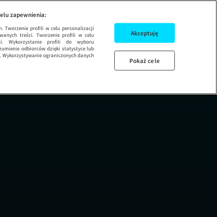
elu zapewnienia:
Kierowca rajdowy - Tobey - sie
Need for 
 Tworzenie profili w celu personalizacji
Akceptuję
wanych treści. Tworzenie profili w celu
ci. Wykorzystanie profili do wyboru
umienie odbiorców dzięki statystyce lub
ug. Wykorzystywanie ograniczonych danych
Pokaż cele