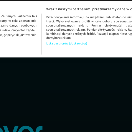
Need for Speed
Wraz z naszymi partnerami przetwarzamy dane w c
1
Zaufanych Partnerów IAB
Przechowywanie informacji na urządzeniu lub dostęp do nich.
ostęp w celu zapewnienia
treści. Wykorzystywanie profili w celu doboru spersonalizo
arzanie danych osobowych
spersonalizowanych reklam. Pomiar efektywności treś
spersonalizowanych reklam. Pomiar efektywności reklam. Roz
 udzielić/wycofać zgodę i
kombinacji danych z różnych źródeł. Rozwój i ulepszanie usł
kając przycisk „Ustawienia
do wyboru reklam.
Lista partnerów (dostawców)