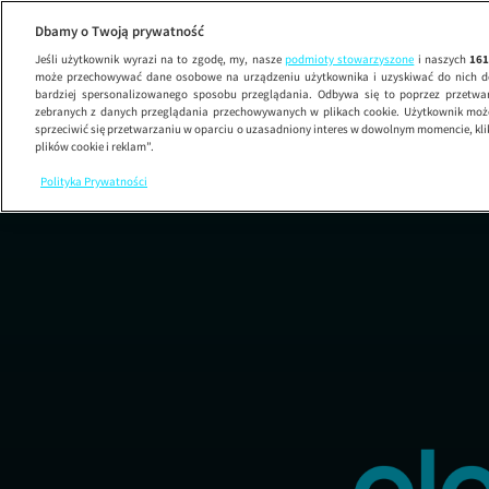
Dbamy o Twoją prywatność
Jeśli użytkownik wyrazi na to zgodę, my, nasze
podmioty stowarzyszone
i naszych
16
może przechowywać dane osobowe na urządzeniu użytkownika i uzyskiwać do nich d
bardziej spersonalizowanego sposobu przeglądania. Odbywa się to poprzez przetw
zebranych z danych przeglądania przechowywanych w plikach cookie. Użytkownik może
sprzeciwić się przetwarzaniu w oparciu o uzasadniony interes w dowolnym momencie, kli
plików cookie i reklam”.
Polityka Prywatności