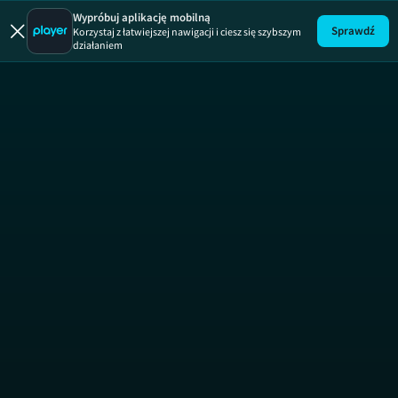
Prawdz
Wypróbuj aplikację mobilną
Sprawdź
Korzystaj z łatwiejszej nawigacji i ciesz się szybszym
działaniem