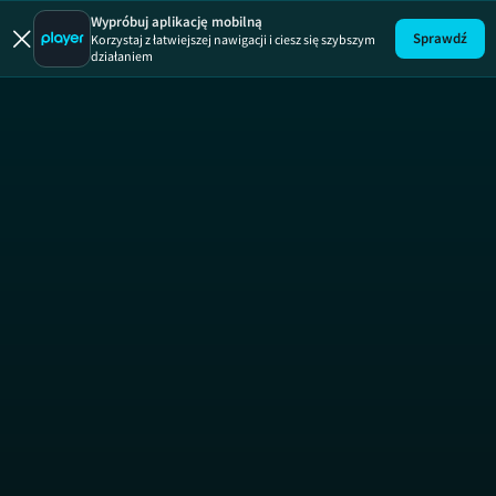
Wyrwa
Wypróbuj aplikację mobilną
Sprawdź
Korzystaj z łatwiejszej nawigacji i ciesz się szybszym
działaniem