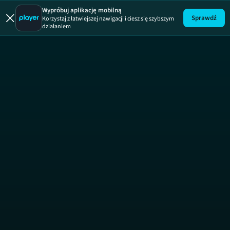
Imago
Wypróbuj aplikację mobilną
Sprawdź
Korzystaj z łatwiejszej nawigacji i ciesz się szybszym
działaniem