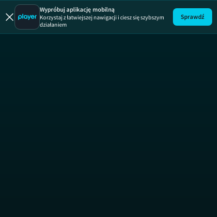
Poltergeist
Wypróbuj aplikację mobilną
Sprawdź
Korzystaj z łatwiejszej nawigacji i ciesz się szybszym
działaniem