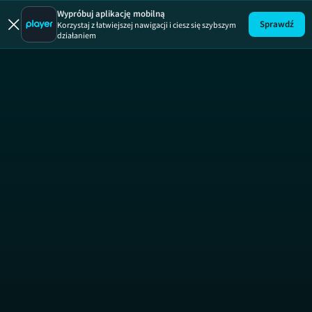
To
Wypróbuj aplikację mobilną
Sprawdź
Korzystaj z łatwiejszej nawigacji i ciesz się szybszym
działaniem