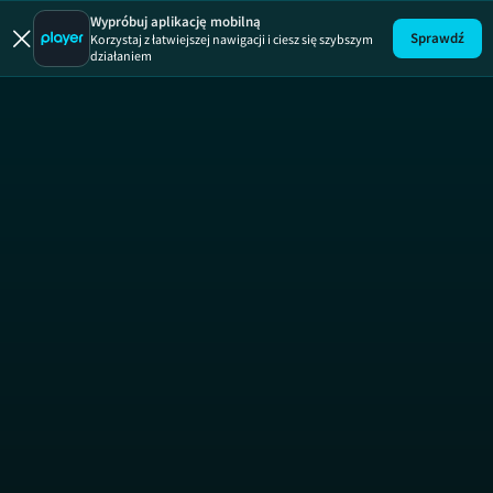
Kopciuszek
Wypróbuj aplikację mobilną
Sprawdź
Korzystaj z łatwiejszej nawigacji i ciesz się szybszym
działaniem