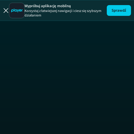
Jules
Wypróbuj aplikację mobilną
Sprawdź
Korzystaj z łatwiejszej nawigacji i ciesz się szybszym
działaniem