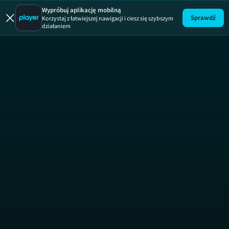
Koszma
Wypróbuj aplikację mobilną
Sprawdź
Korzystaj z łatwiejszej nawigacji i ciesz się szybszym
działaniem