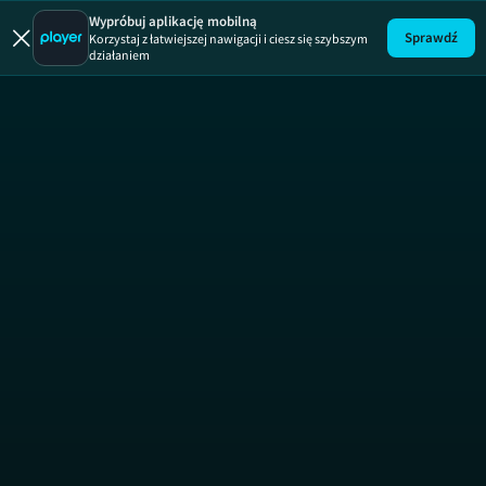
Berek
TAG
Wypróbuj aplikację mobilną
Sprawdź
Korzystaj z łatwiejszej nawigacji i ciesz się szybszym
działaniem