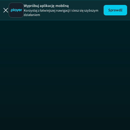
Kafejka miło
Wypróbuj aplikację mobilną
Sprawdź
Korzystaj z łatwiejszej nawigacji i ciesz się szybszym
działaniem