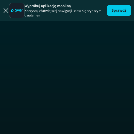
Star Trek:
Wypróbuj aplikację mobilną
Sprawdź
Korzystaj z łatwiejszej nawigacji i ciesz się szybszym
działaniem