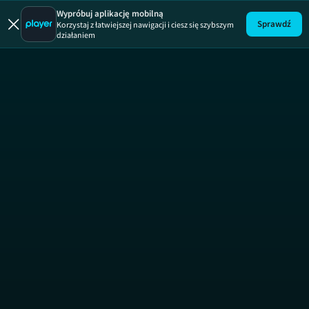
Król zabójcó
Wypróbuj aplikację mobilną
Sprawdź
Korzystaj z łatwiejszej nawigacji i ciesz się szybszym
działaniem