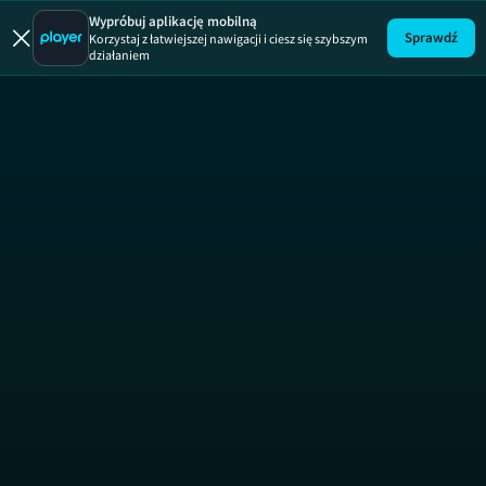
Ludożerca
Wypróbuj aplikację mobilną
Sprawdź
Korzystaj z łatwiejszej nawigacji i ciesz się szybszym
działaniem