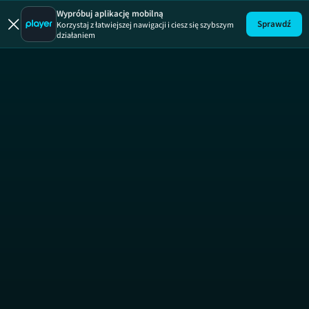
Wypróbuj aplikację mobilną
Sprawdź
Korzystaj z łatwiejszej nawigacji i ciesz się szybszym
działaniem