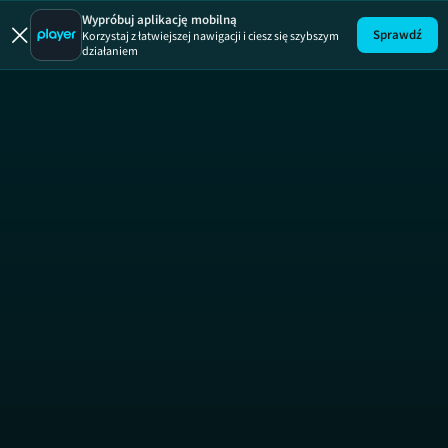
Szpiedzy
Wypróbuj aplikację mobilną
Sprawdź
Korzystaj z łatwiejszej nawigacji i ciesz się szybszym
działaniem