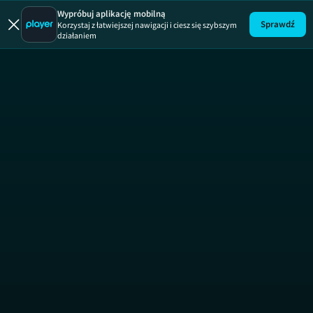
Ostatnia ro
Wypróbuj aplikację mobilną
Sprawdź
Korzystaj z łatwiejszej nawigacji i ciesz się szybszym
działaniem