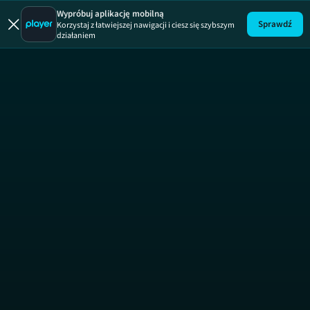
Wypróbuj aplikację mobilną
Sprawdź
Korzystaj z łatwiejszej nawigacji i ciesz się szybszym
działaniem