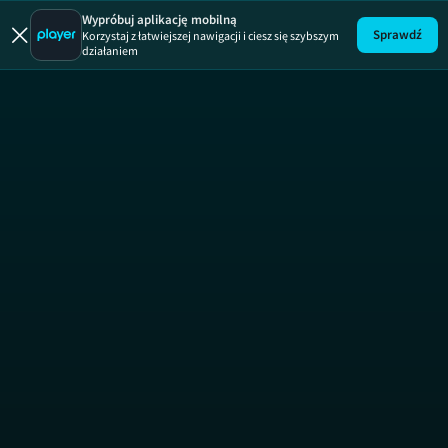
Aline. Gło
ALIN
Wypróbuj aplikację mobilną
Sprawdź
Korzystaj z łatwiejszej nawigacji i ciesz się szybszym
działaniem