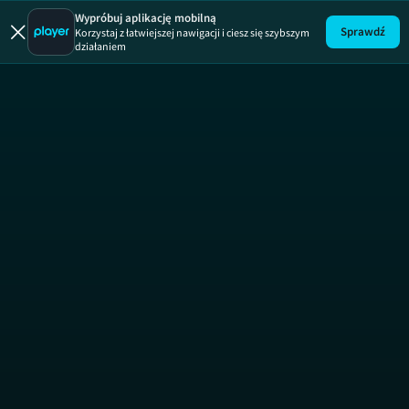
Sierota
Wypróbuj aplikację mobilną
Sprawdź
Korzystaj z łatwiejszej nawigacji i ciesz się szybszym
działaniem