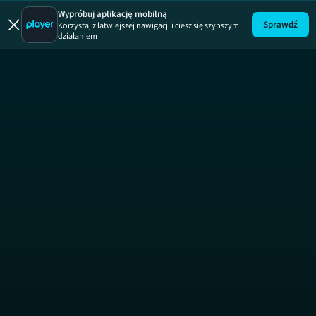
Wszystko z
Wypróbuj aplikację mobilną
Sprawdź
Korzystaj z łatwiejszej nawigacji i ciesz się szybszym
działaniem