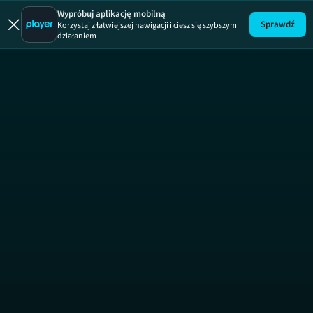
100 kucharzy
1945: Wojna n
Wypróbuj aplikację mobilną
Sprawdź
Korzystaj z łatwiejszej nawigacji i ciesz się szybszym
działaniem