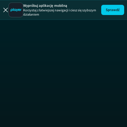
13 posterunek
19 +
Wypróbuj aplikację mobilną
Sprawdź
Korzystaj z łatwiejszej nawigacji i ciesz się szybszym
działaniem