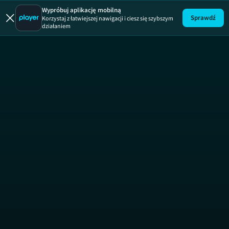
Odwróceni
Odwróceni, sezon 1,
Wypróbuj aplikację mobilną
Sprawdź
Korzystaj z łatwiejszej nawigacji i ciesz się szybszym
działaniem