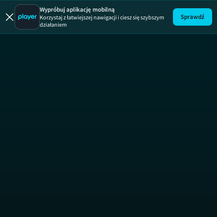
Blizna
Blizna, sezon 1, odcinek 8
Wypróbuj aplikację mobilną
Sprawdź
Korzystaj z łatwiejszej nawigacji i ciesz się szybszym
działaniem