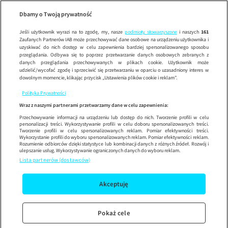
The Office PL
The Office PL, sez
Wypróbuj aplikację mobilną
Dbamy o Twoją prywatność
Sprawdź
Korzystaj z łatwiejszej nawigacji i ciesz się szybszym
działaniem
Jeśli użytkownik wyrazi na to zgodę, my, nasze
podmioty stowarzyszone
i naszych
161
Zaufanych Partnerów IAB może przechowywać dane osobowe na urządzeniu użytkownika i
uzyskiwać do nich dostęp w celu zapewnienia bardziej spersonalizowanego sposobu
przeglądania. Odbywa się to poprzez przetwarzanie danych osobowych zebranych z
danych przeglądania przechowywanych w plikach cookie. Użytkownik może
udzielić/wycofać zgodę i sprzeciwić się przetwarzaniu w oparciu o uzasadniony interes w
dowolnym momencie, klikając przycisk „Ustawienia plików cookie i reklam”.
Polityka Prywatności
Wraz z naszymi partnerami przetwarzamy dane w celu zapewnienia:
Przechowywanie informacji na urządzeniu lub dostęp do nich. Tworzenie profili w celu
personalizacji treści. Wykorzystywanie profili w celu doboru spersonalizowanych treści.
Tworzenie profili w celu spersonalizowanych reklam. Pomiar efektywności treści.
Wykorzystanie profili do wyboru spersonalizowanych reklam. Pomiar efektywności reklam.
Rozumienie odbiorców dzięki statystyce lub kombinacji danych z różnych źródeł. Rozwój i
ulepszanie usług. Wykorzystywanie ograniczonych danych do wyboru reklam.
Lista partnerów (dostawców)
Akceptuję
Pokaż cele