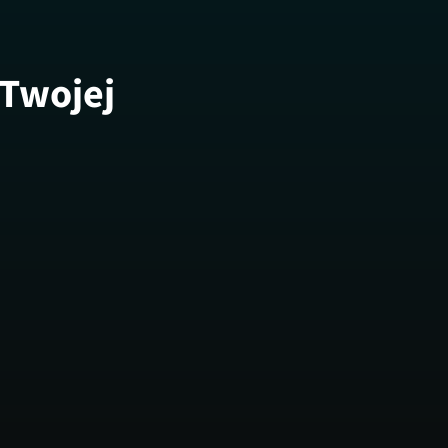
 Twojej