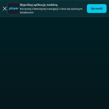
13 posterunek
19 +
Wypróbuj aplikację mobilną
Sprawdź
Korzystaj z łatwiejszej nawigacji i ciesz się szybszym
działaniem