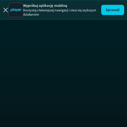
Julia
Julia, odcinek 186
Julia, odcinek 
Wypróbuj aplikację mobilną
Sprawdź
Korzystaj z łatwiejszej nawigacji i ciesz się szybszym
działaniem