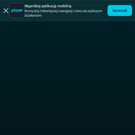
Julia
ODCINEK 33
JULIA
Wypróbuj aplikację mobilną
Sprawdź
Korzystaj z łatwiejszej nawigacji i ciesz się szybszym
działaniem