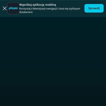
Julia
ODCINEK 145
JULIA
Wypróbuj aplikację mobilną
Sprawdź
Korzystaj z łatwiejszej nawigacji i ciesz się szybszym
działaniem