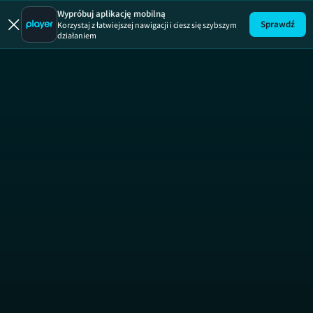
Julia
ODCINEK 133
JULIA
Wypróbuj aplikację mobilną
Sprawdź
Korzystaj z łatwiejszej nawigacji i ciesz się szybszym
działaniem