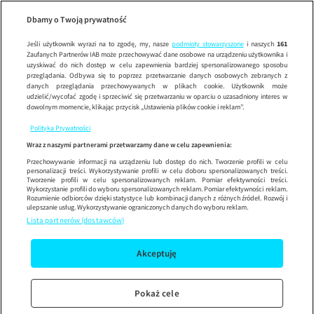
Julia
ODCINEK 4
JULIA
Wypróbuj aplikację mobilną
Dbamy o Twoją prywatność
Sprawdź
Korzystaj z łatwiejszej nawigacji i ciesz się szybszym
działaniem
Jeśli użytkownik wyrazi na to zgodę, my, nasze
podmioty stowarzyszone
i naszych
161
Zaufanych Partnerów IAB może przechowywać dane osobowe na urządzeniu użytkownika i
uzyskiwać do nich dostęp w celu zapewnienia bardziej spersonalizowanego sposobu
przeglądania. Odbywa się to poprzez przetwarzanie danych osobowych zebranych z
danych przeglądania przechowywanych w plikach cookie. Użytkownik może
udzielić/wycofać zgodę i sprzeciwić się przetwarzaniu w oparciu o uzasadniony interes w
dowolnym momencie, klikając przycisk „Ustawienia plików cookie i reklam”.
Polityka Prywatności
Wraz z naszymi partnerami przetwarzamy dane w celu zapewnienia:
Przechowywanie informacji na urządzeniu lub dostęp do nich. Tworzenie profili w celu
personalizacji treści. Wykorzystywanie profili w celu doboru spersonalizowanych treści.
Tworzenie profili w celu spersonalizowanych reklam. Pomiar efektywności treści.
Wykorzystanie profili do wyboru spersonalizowanych reklam. Pomiar efektywności reklam.
Rozumienie odbiorców dzięki statystyce lub kombinacji danych z różnych źródeł. Rozwój i
ulepszanie usług. Wykorzystywanie ograniczonych danych do wyboru reklam.
Lista partnerów (dostawców)
Akceptuję
Pokaż cele