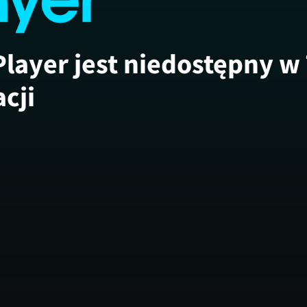
Player jest niedostępny w
acji