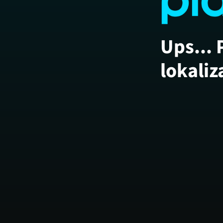
Ups... 
lokaliz