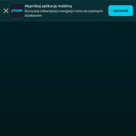
Blok Ekipa
Wypróbuj aplikację mobilną
Sprawdź
Korzystaj z łatwiejszej nawigacji i ciesz się szybszym
działaniem