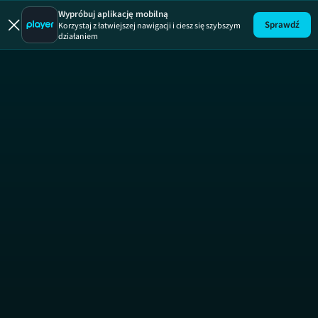
Blok Ekipa
Wypróbuj aplikację mobilną
Sprawdź
Korzystaj z łatwiejszej nawigacji i ciesz się szybszym
działaniem