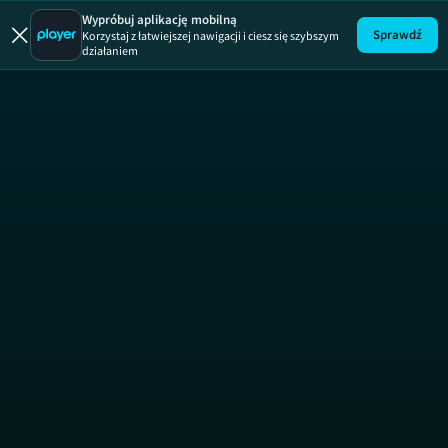
Blok Ekipa
Wypróbuj aplikację mobilną
Sprawdź
Korzystaj z łatwiejszej nawigacji i ciesz się szybszym
działaniem