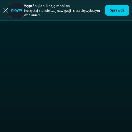
Blok Ekipa
Wypróbuj aplikację mobilną
Sprawdź
Korzystaj z łatwiejszej nawigacji i ciesz się szybszym
działaniem