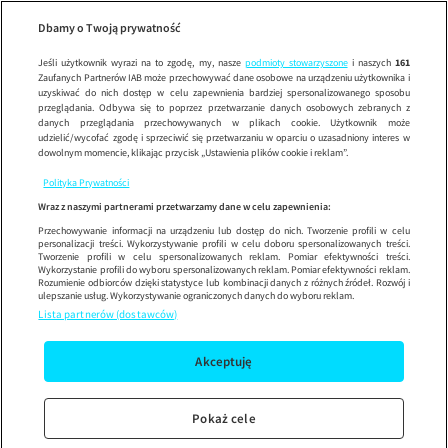
Blok Ekipa
Wypróbuj aplikację mobilną
Dbamy o Twoją prywatność
Sprawdź
Korzystaj z łatwiejszej nawigacji i ciesz się szybszym
działaniem
Jeśli użytkownik wyrazi na to zgodę, my, nasze
podmioty stowarzyszone
i naszych
161
Zaufanych Partnerów IAB może przechowywać dane osobowe na urządzeniu użytkownika i
uzyskiwać do nich dostęp w celu zapewnienia bardziej spersonalizowanego sposobu
przeglądania. Odbywa się to poprzez przetwarzanie danych osobowych zebranych z
danych przeglądania przechowywanych w plikach cookie. Użytkownik może
udzielić/wycofać zgodę i sprzeciwić się przetwarzaniu w oparciu o uzasadniony interes w
dowolnym momencie, klikając przycisk „Ustawienia plików cookie i reklam”.
Polityka Prywatności
Wraz z naszymi partnerami przetwarzamy dane w celu zapewnienia:
Przechowywanie informacji na urządzeniu lub dostęp do nich. Tworzenie profili w celu
personalizacji treści. Wykorzystywanie profili w celu doboru spersonalizowanych treści.
Tworzenie profili w celu spersonalizowanych reklam. Pomiar efektywności treści.
Wykorzystanie profili do wyboru spersonalizowanych reklam. Pomiar efektywności reklam.
Rozumienie odbiorców dzięki statystyce lub kombinacji danych z różnych źródeł. Rozwój i
ulepszanie usług. Wykorzystywanie ograniczonych danych do wyboru reklam.
Lista partnerów (dostawców)
Akceptuję
Pokaż cele