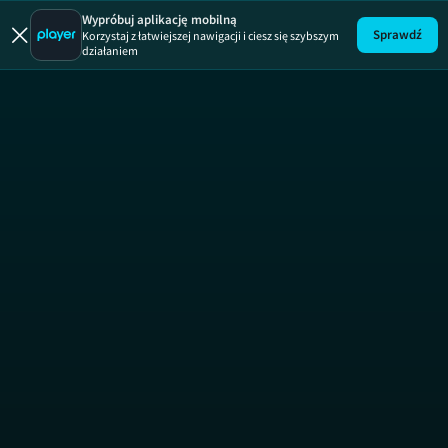
Blok Ekipa
Wypróbuj aplikację mobilną
Sprawdź
Korzystaj z łatwiejszej nawigacji i ciesz się szybszym
działaniem