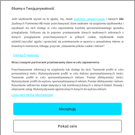
Przyjaciele
Przyjaciele, sezon 1, 
Wypróbuj aplikację mobilną
Dbamy o Twoją prywatność
Sprawdź
Korzystaj z łatwiejszej nawigacji i ciesz się szybszym
działaniem
Jeśli użytkownik wyrazi na to zgodę, my, nasze
podmioty stowarzyszone
i naszych
161
Zaufanych Partnerów IAB może przechowywać dane osobowe na urządzeniu użytkownika i
uzyskiwać do nich dostęp w celu zapewnienia bardziej spersonalizowanego sposobu
przeglądania. Odbywa się to poprzez przetwarzanie danych osobowych zebranych z
danych przeglądania przechowywanych w plikach cookie. Użytkownik może
udzielić/wycofać zgodę i sprzeciwić się przetwarzaniu w oparciu o uzasadniony interes w
dowolnym momencie, klikając przycisk „Ustawienia plików cookie i reklam”.
Polityka Prywatności
Wraz z naszymi partnerami przetwarzamy dane w celu zapewnienia:
Przechowywanie informacji na urządzeniu lub dostęp do nich. Tworzenie profili w celu
personalizacji treści. Wykorzystywanie profili w celu doboru spersonalizowanych treści.
Tworzenie profili w celu spersonalizowanych reklam. Pomiar efektywności treści.
Wykorzystanie profili do wyboru spersonalizowanych reklam. Pomiar efektywności reklam.
Rozumienie odbiorców dzięki statystyce lub kombinacji danych z różnych źródeł. Rozwój i
ulepszanie usług. Wykorzystywanie ograniczonych danych do wyboru reklam.
Lista partnerów (dostawców)
Akceptuję
Pokaż cele