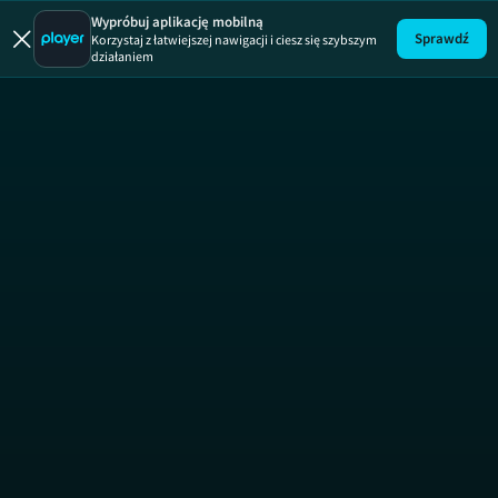
Naruto
Wypróbuj aplikację mobilną
Sprawdź
Korzystaj z łatwiejszej nawigacji i ciesz się szybszym
działaniem