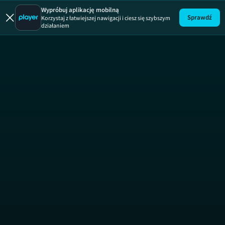
Brzydula
Brzydula, sezon 2, o
Wypróbuj aplikację mobilną
Sprawdź
Korzystaj z łatwiejszej nawigacji i ciesz się szybszym
działaniem