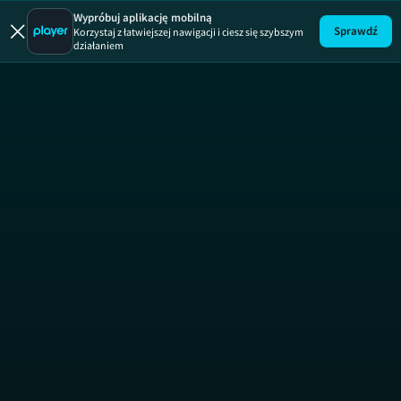
13 posterunek
19 +
Wypróbuj aplikację mobilną
Sprawdź
Korzystaj z łatwiejszej nawigacji i ciesz się szybszym
działaniem