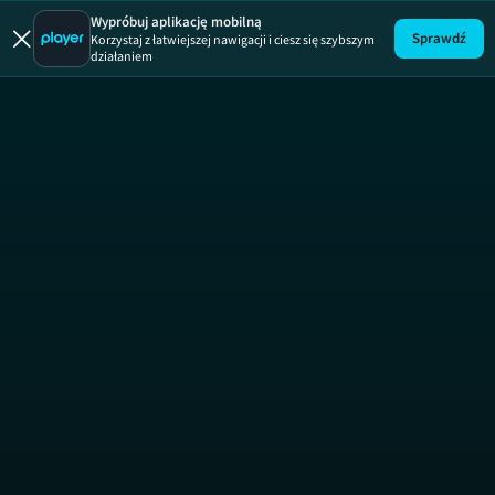
10 dni z tatą
101 dalmatyńczyk
Wypróbuj aplikację mobilną
Sprawdź
Korzystaj z łatwiejszej nawigacji i ciesz się szybszym
działaniem