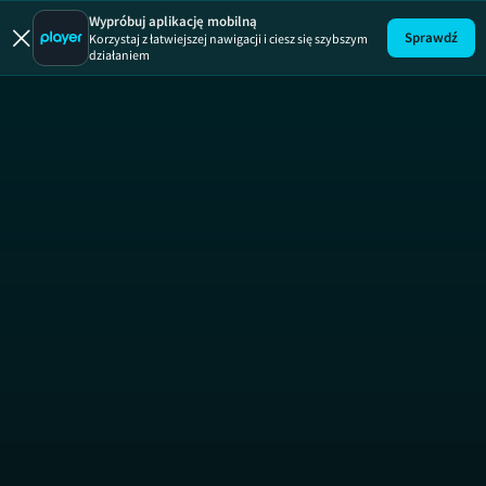
MasterChef
Wypróbuj aplikację mobilną
Sprawdź
Korzystaj z łatwiejszej nawigacji i ciesz się szybszym
działaniem