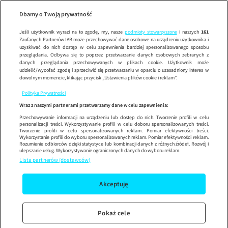
10 dni z tatą
101 dalmatyńczyk
Wypróbuj aplikację mobilną
Dbamy o Twoją prywatność
Sprawdź
Korzystaj z łatwiejszej nawigacji i ciesz się szybszym
działaniem
Jeśli użytkownik wyrazi na to zgodę, my, nasze
podmioty stowarzyszone
i naszych
161
Zaufanych Partnerów IAB może przechowywać dane osobowe na urządzeniu użytkownika i
uzyskiwać do nich dostęp w celu zapewnienia bardziej spersonalizowanego sposobu
przeglądania. Odbywa się to poprzez przetwarzanie danych osobowych zebranych z
danych przeglądania przechowywanych w plikach cookie. Użytkownik może
udzielić/wycofać zgodę i sprzeciwić się przetwarzaniu w oparciu o uzasadniony interes w
dowolnym momencie, klikając przycisk „Ustawienia plików cookie i reklam”.
Polityka Prywatności
Wraz z naszymi partnerami przetwarzamy dane w celu zapewnienia:
Przechowywanie informacji na urządzeniu lub dostęp do nich. Tworzenie profili w celu
personalizacji treści. Wykorzystywanie profili w celu doboru spersonalizowanych treści.
Tworzenie profili w celu spersonalizowanych reklam. Pomiar efektywności treści.
Wykorzystanie profili do wyboru spersonalizowanych reklam. Pomiar efektywności reklam.
Rozumienie odbiorców dzięki statystyce lub kombinacji danych z różnych źródeł. Rozwój i
ulepszanie usług. Wykorzystywanie ograniczonych danych do wyboru reklam.
Lista partnerów (dostawców)
Akceptuję
Pokaż cele